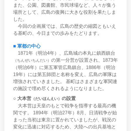
また、公園、図書館、市民球場など、人々が集う
場所として、広島の復興に大きな役割を果たしま
した。
今回の企画展では、広島の歴史の縮図ともいえ
る基町の、今日までの歩みをたどります。
■ 軍都の中心
1871年（明治4年）、広島城の本丸に鎮西鎮台
の第一分営が設置され、1873年
（ちんぜいちんだい）
（明治6年）に第五軍管広島鎮台、1886年（明治
19年）には第五師団と名称を変え、広島の軍隊は
増強されていきました。 基町はさまざまな軍関連
の施設で埋め尽くされるようになりました。
○ 大本営
の設置
（だいほんえい）
大本営は天皇のもとで戦争を指導する最高の機
関です。 1894年（明治27年）8月、日清戦争が始
まった当初は東京に置かれていましたが、戦況の
変化に迅速に対応するため、大陸への出兵基地と