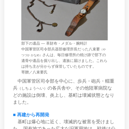
部下の遺品 ― 革財布・メダル・腕時計
中国軍管区司令部兵器部修理所長だった八束要
（や
さんは、毎日修理所の焼け跡で部下の
つづか かなめ）
遺骨や遺品を掘り出し、遺族に届けました。これら
は持ち主が分からず保管していたものです。
寄贈／八束要氏
中国軍管区司令部を中心に、歩兵・砲兵・輜重
兵
の各兵舎や、その他陸軍病院な
（しちょうへい）
どの施設は倒壊、炎上し、基町は壊滅状態となり
ました。
■ 再建から再開発
基町は爆心地に近く、壊滅的な被害を受けまし
た。 国有地であった広大な旧軍用地は、戦後は公