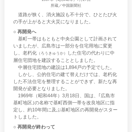
所蔵／中国新聞社
道路が狭く、消火施設も不十分で、ひとたび火
の手が上がると大火災になりました。
○ 再開発へ
基町一帯はもともと中央公園として計画されて
いましたが、広島市は一部分を住宅用地に変更
し、老朽化
した住宅の代わりに中
（ろうきゅうか）
層住宅団地を建設することとしました。
中層住宅団地の建設は1,894戸の予定でした。
しかし、公的住宅の建て替えだけでは、老朽化
した不法住宅を整理することができず、新たな再
開発が必要となりました。
1969年（昭和44年）3月18日、国は、｢広島市
基町地区｣の名称で基町西側一帯を改良地区に指
定し、約10年間に及ぶ基町地区の再開発がスター
トしました。
○ 再開発が終わって