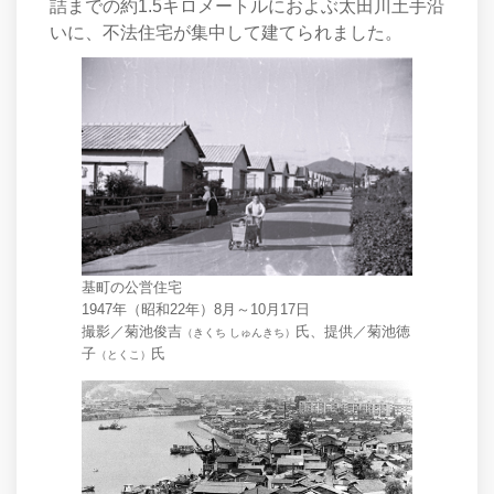
詰までの約1.5キロメートルにおよぶ太田川土手沿
いに、不法住宅が集中して建てられました。
基町の公営住宅
1947年（昭和22年）8月～10月17日
撮影／菊池俊吉
氏、提供／菊池徳
（きくち しゅんきち）
子
氏
（とくこ）