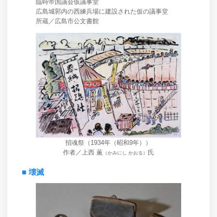
臨時帝国議会仮議事堂
広島城郭内の西練兵場に建設された仮の議事堂
所蔵／広島市公文書館
招魂祭（1934年（昭和9年））
作者／上西 薫
氏
（かみにし かおる）
■ 壊滅