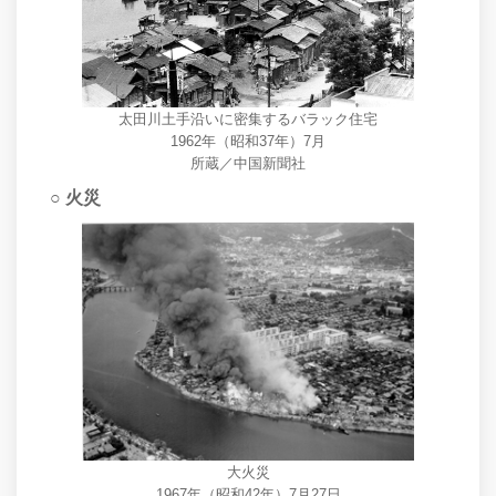
太田川土手沿いに密集するバラック住宅
1962年（昭和37年）7月
所蔵／中国新聞社
○ 火災
大火災
1967年（昭和42年）7月27日