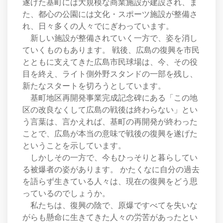
遂げた基町には大規模な商業施設が建設され、ま
た、都心の公園には文化・スポーツ施設が整備さ
れ、日々多くの人々でにぎわっています。
新しい施設が整備されていく一方で、姿を消し
ていくものもあります。 戦後、広島の復興を市民
とともに支えてきた広島市民球場は、今、その役
目を終え、ライト側外野スタンドの一部を残し、
新たなスタートを切ろうとしています。
基町地区再開発事業完成記念碑にある「この地
区の改良なくして広島の戦後は終わらない」とい
う言葉は、言かえれば、基町の再開発が終わった
ことで、広島が本当の意味で戦後の復興を遂げた
ということを示しています。
しかしその一方で、今もひっそりと暮らしてい
る被爆者の姿があります。 かたくなに自分の過去
を語らず生きている人々は、現在の復興をどう思
っているのでしょうか。
私たちは、復興の陰で、原爆ですべてを失いな
がらも懸命に生きてきた人々の労苦があったとい