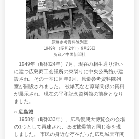
原爆参考資料陳列室
1949年（昭和24年）9月25日
所蔵／中国新聞社
1949年（昭和24年）7月、現在の相生通り沿い
に建つ広島商工会議所の東隣りに中央公民館が建
設され、その一室に同年9月、原爆参考資料陳列
室が開設されました。 被爆瓦など原爆関係の資料
が展示され、現在の平和記念資料館の前身となり
ました。
○ 広島城
1958年（昭和33年）、広島復興大博覧会の会場
の1つとして再建され、ほぼ被爆前と同じ姿を現
しました。 市民の身近な存在だった広島城天守閣