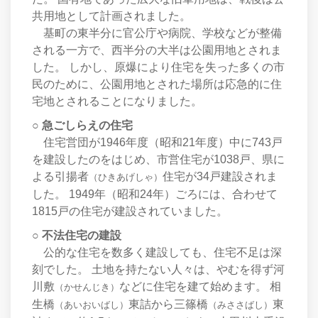
共用地として計画されました。
基町の東半分に官公庁や病院、学校などが整備
される一方で、西半分の大半は公園用地とされま
した。 しかし、原爆により住宅を失った多くの市
民のために、公園用地とされた場所は応急的に住
宅地とされることになりました。
○ 急ごしらえの住宅
住宅営団が1946年度（昭和21年度）中に743戸
を建設したのをはじめ、市営住宅が1038戸、県に
よる引揚者
住宅が34戸建設されま
（ひきあげしゃ）
した。 1949年（昭和24年）ごろには、合わせて
1815戸の住宅が建設されていました。
○ 不法住宅の建設
公的な住宅を数多く建設しても、住宅不足は深
刻でした。 土地を持たない人々は、やむを得ず河
川敷
などに住宅を建て始めます。 相
（かせんじき）
生橋
東詰から三篠橋
東
（あいおいばし）
（みささばし）