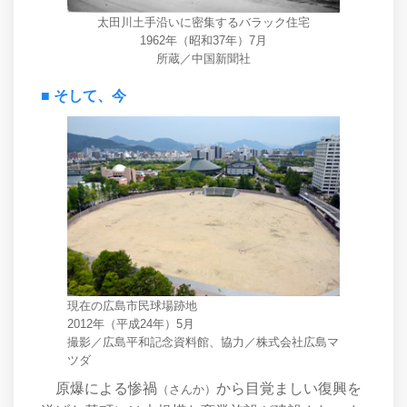
太田川土手沿いに密集するバラック住宅
1962年（昭和37年）7月
所蔵／中国新聞社
■ そして、今
現在の広島市民球場跡地
2012年（平成24年）5月
撮影／広島平和記念資料館、協力／株式会社広島マ
ツダ
原爆による惨禍
から目覚ましい復興を
（さんか）