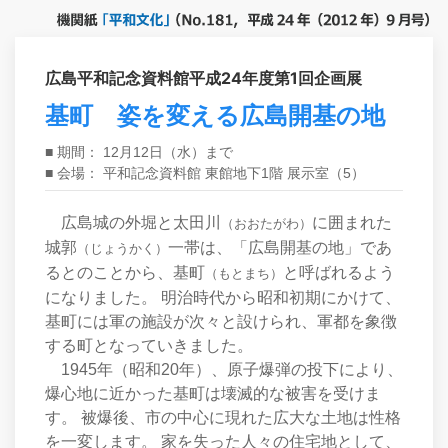
広島平和記念資料館平成24年度第1回企画展
基町 姿を変える広島開基の地
■ 期間： 12月12日（水）まで
■ 会場： 平和記念資料館 東館地下1階 展示室（5）
広島城の外堀と太田川
に囲まれた
（おおたがわ）
城郭
一帯は、「広島開基の地」であ
（じょうかく）
るとのことから、基町
と呼ばれるよう
（もとまち）
になりました。 明治時代から昭和初期にかけて、
基町には軍の施設が次々と設けられ、軍都を象徴
する町となっていきました。
1945年（昭和20年）、原子爆弾の投下により、
爆心地に近かった基町は壊滅的な被害を受けま
す。 被爆後、市の中心に現れた広大な土地は性格
を一変します。 家を失った人々の住宅地として、