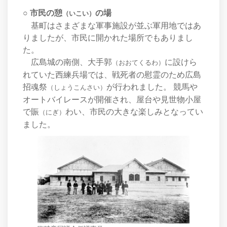
○ 市民の憩
の場
（いこい）
基町はさまざまな軍事施設が並ぶ軍用地ではあ
りましたが、市民に開かれた場所でもありまし
た。
広島城の南側、大手郭
に設けら
（おおてくるわ）
れていた西練兵場では、戦死者の慰霊のため広島
招魂祭
が行われました。 競馬や
（しょうこんさい）
オートバイレースが開催され、屋台や見世物小屋
で賑
わい、市民の大きな楽しみとなってい
（にぎ）
ました。