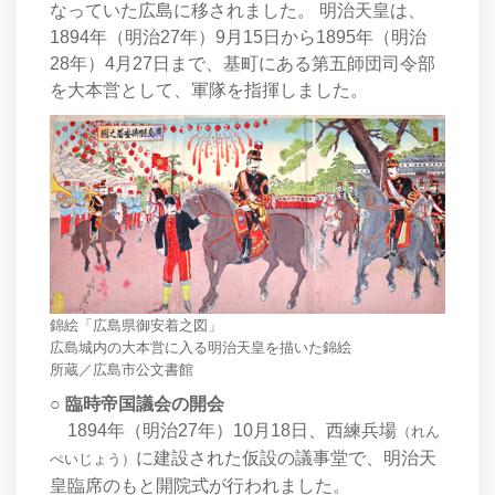
なっていた広島に移されました。 明治天皇は、
1894年（明治27年）9月15日から1895年（明治
28年）4月27日まで、基町にある第五師団司令部
を大本営として、軍隊を指揮しました。
錦絵「広島県御安着之図」
広島城内の大本営に入る明治天皇を描いた錦絵
所蔵／広島市公文書館
○ 臨時帝国議会の開会
1894年（明治27年）10月18日、西練兵場
（れん
に建設された仮設の議事堂で、明治天
ぺいじょう）
皇臨席のもと開院式が行われました。